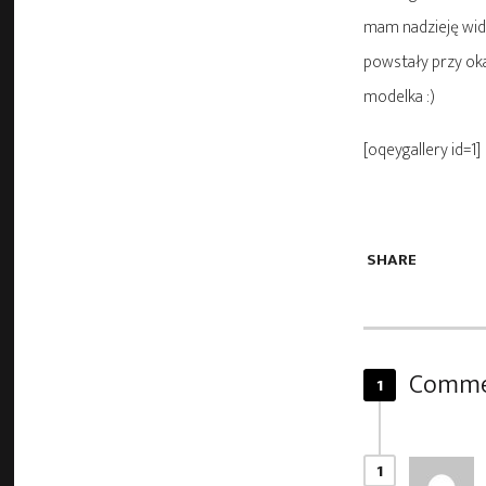
mam nadzieję widać
powstały przy oka
modelka :)
[oqeygallery id=1]
SHARE
Comme
1
1