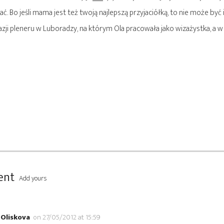
. Bo jeśli mama jest też twoją najlepszą przyjaciółką, to nie może być i
zji pleneru w Luboradzy, na którym Ola pracowała jako wizażystka, a w
nt
Add yours
Oliskova
on 27/05/2012 at 15:59