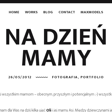
HOME
WORKS
BLOG
CONTACT
MAXMODELS
NA DZIEŃ
MAMY
26/05/2012
FOTOGRAFIA
,
PORTFOLIO
tki wszystkim mamom – obecnym, przyszłym i potencjalnym ;-) wszystk
mam dla Was na dziś kilka ujęć
Oli
i jej mamy Asi. Między dziewczynami je