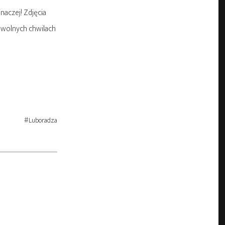
naczej! Zdjęcia
 wolnych chwilach
Luboradza