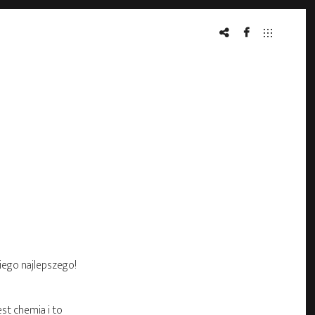
MAXMODELS
FACEBOOK
iego najlepszego!
st chemia i to